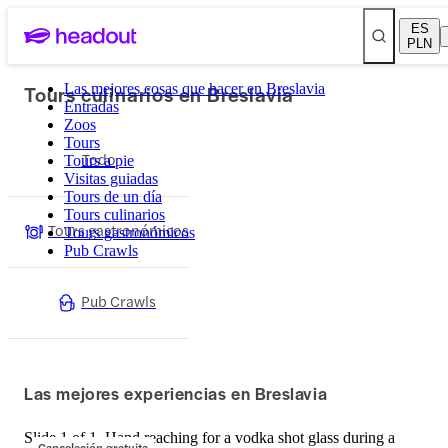
ES
PLN
Tours culinarios en Breslavia
Las mejores cosas que hacer en Breslavia
Entradas
Zoos
Tours
Todo
Tours a pie
Visitas guiadas
Tours de un día
Tours culinarios
Tours gastronómicos
Tours gastronómicos
Pub Crawls
Pub Crawls
Las mejores experiencias en Breslavia
Slide 1 of 1, Hand reaching for a vodka shot glass during a
Cancelación gratuita