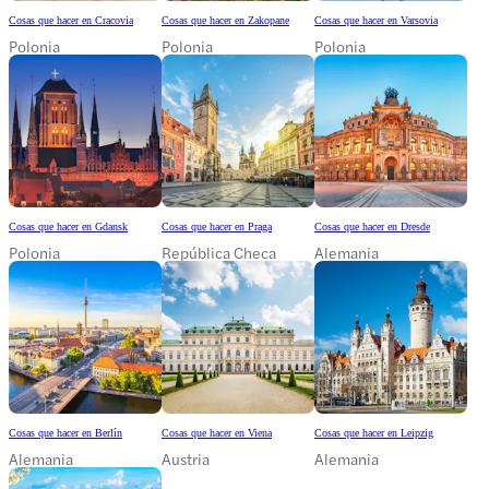
Cosas que hacer en Cracovia
Cosas que hacer en Zakopane
Cosas que hacer en Varsovia
Polonia
Polonia
Polonia
Cosas que hacer en Gdansk
Cosas que hacer en Praga
Cosas que hacer en Dresde
Polonia
República Checa
Alemania
Cosas que hacer en Berlín
Cosas que hacer en Viena
Cosas que hacer en Leipzig
Alemania
Austria
Alemania