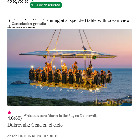
128,73 €
17 % de descuento
Slide 1 of 1, Guests dining at suspended table with ocean view
Cancelación gratuita
in Dubrovnik.
Entradas para Dinner in the Sky en Dubrovnik
4,6
(
60
)
Dubrovnik: Cena en el cielo
desde
ORIGINAL PRICE
130 €