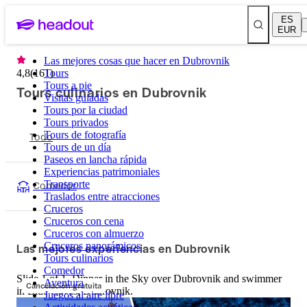
ES
EUR
Las mejores cosas que hacer en Dubrovnik
4,8
(
161
Tours
)
Tours a pie
Tours culinarios en Dubrovnik
Visitas guiadas
Tours por la ciudad
Tours privados
Todo
Tours de fotografía
Tours de un día
Paseos en lancha rápida
Experiencias patrimoniales
Comedor
Transporte
Traslados entre atracciones
Cruceros
Cruceros con cena
Cruceros con almuerzo
Las mejores experiencias en Dubrovnik
Cruceros panorámicos
Tours culinarios
Comedor
Slide 1 of 1, Dinner in the Sky over Dubrovnik and swimmer
Aventura
Cancelación gratuita
in Blue Caves, Dubrovnik.
Juegos al aire libre