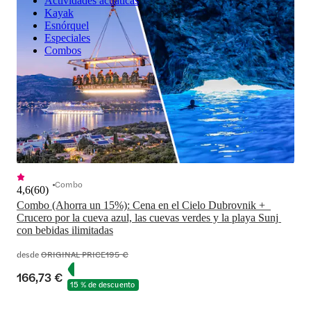
Actividades acuáticas
Kayak
Esnórquel
Especiales
Combos
Combo
4,6
(
60
)
Combo (Ahorra un 15%): Cena en el Cielo Dubrovnik +  
Crucero por la cueva azul, las cuevas verdes y la playa Sunj 
con bebidas ilimitadas
desde
ORIGINAL PRICE
195 €
166,73 €
15 % de descuento