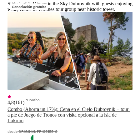
Slide 1 of 1, Dinner in the Sky Dubrovnik with guests enjoying
Cancelación gratuita
wine; Game of Thrones tour group near historic tower.
Combo
4,8
(
161
)
Combo (Ahorra un 17%): Cena en el Cielo Dubrovnik + tour 
a pie de Juego de Tronos con visita opcional a la isla de 
Lokrum
desde
ORIGINAL PRICE
155 €