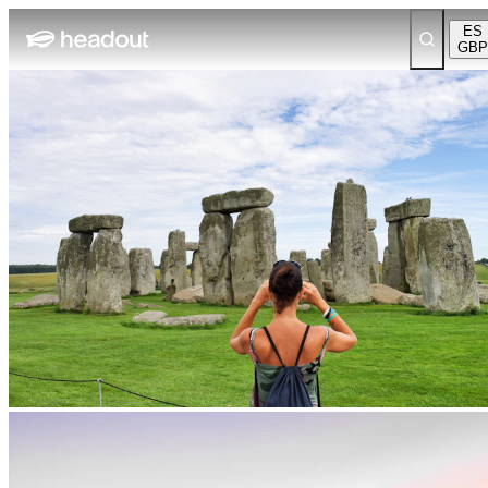
ES
GBP