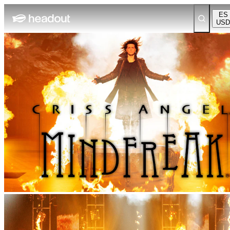
ES
USD