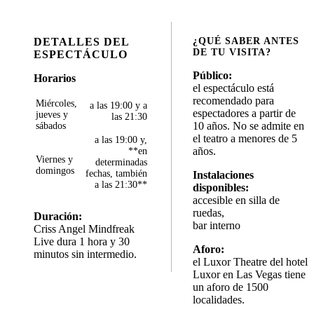
DETALLES DEL
¿QUÉ SABER ANTES
DE TU VISITA?
ESPECTÁCULO
Público:
Horarios
el espectáculo está
recomendado para
Miércoles,
a las 19:00 y a
espectadores a partir de
jueves y
las 21:30
10 años. No se admite en
sábados
el teatro a menores de 5
a las 19:00 y,
años.
**en
Viernes y
determinadas
domingos
fechas, también
Instalaciones
a las 21:30**
disponibles:
accesible en silla de
ruedas,
Duración:
bar interno
Criss Angel Mindfreak
Live dura 1 hora y 30
Aforo:
minutos sin intermedio.
el Luxor Theatre del hotel
Luxor en Las Vegas tiene
un aforo de 1500
localidades.