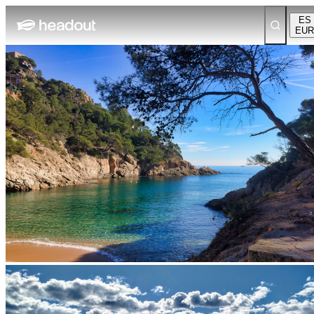
ES
EUR