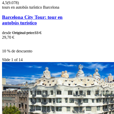
4,5
(
9.078
)
tours en autobús turístico Barcelona
Barcelona City Tour: tour en
autobús turístico
desde
Original price
33 €
29,70 €
10 % de descuento
Slide 1 of 14