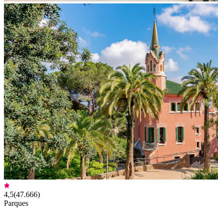
4,5
(
47.666
)
Parques