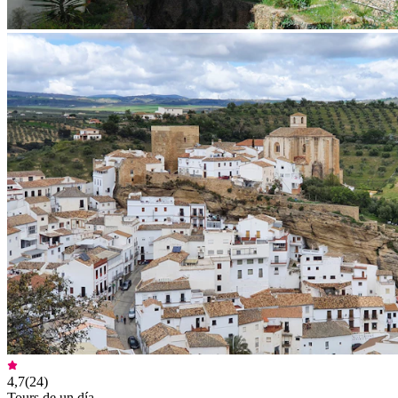
4,7
(
24
)
Tours de un día