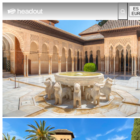
ES
EUR