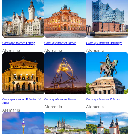
Cosas que hacer en Leipzig
Cosas que hacer en Dresde
Cosas que hacer en Hamburgo
Alemania
Alemania
Alemania
Cosas que hacer en Fráncfort del
Cosas que hacer en Bottrop
Cosas que hacer en Koblenz
Meno
Alemania
Alemania
Alemania