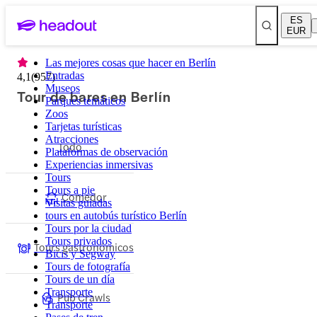
ES
EUR
Las mejores cosas que hacer en Berlín
Entradas
4,1
(
957
)
Museos
Tour de bares en Berlín
Parques temáticos
Zoos
Tarjetas turísticas
Atracciones
Todo
Plataformas de observación
Experiencias inmersivas
Tours
Tours a pie
Comedor
Visitas guiadas
tours en autobús turístico Berlín
Tours por la ciudad
Tours privados
Tours gastronómicos
Bicis y Segway
Tours de fotografía
Tours de un día
Transporte
Pub Crawls
Transporte