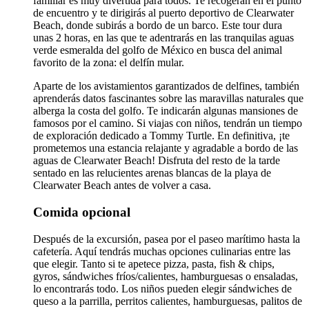
familiar es muy divertida para todos. Te recogerán en el punto
de encuentro y te dirigirás al puerto deportivo de Clearwater
Beach, donde subirás a bordo de un barco. Este tour dura
unas 2 horas, en las que te adentrarás en las tranquilas aguas
verde esmeralda del golfo de México en busca del animal
favorito de la zona: el delfín mular.
Aparte de los avistamientos garantizados de delfines, también
aprenderás datos fascinantes sobre las maravillas naturales que
alberga la costa del golfo. Te indicarán algunas mansiones de
famosos por el camino. Si viajas con niños, tendrán un tiempo
de exploración dedicado a Tommy Turtle. En definitiva, ¡te
prometemos una estancia relajante y agradable a bordo de las
aguas de Clearwater Beach! Disfruta del resto de la tarde
sentado en las relucientes arenas blancas de la playa de
Clearwater Beach antes de volver a casa.
Comida opcional
Después de la excursión, pasea por el paseo marítimo hasta la
cafetería. Aquí tendrás muchas opciones culinarias entre las
que elegir. Tanto si te apetece pizza, pasta, fish & chips,
gyros, sándwiches fríos/calientes, hamburguesas o ensaladas,
lo encontrarás todo. Los niños pueden elegir sándwiches de
queso a la parrilla, perritos calientes, hamburguesas, palitos de