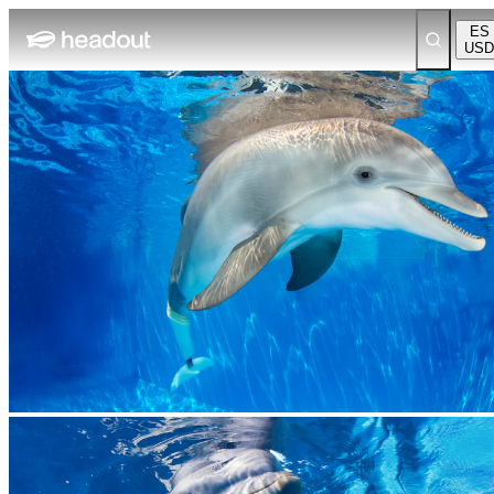
ES
USD