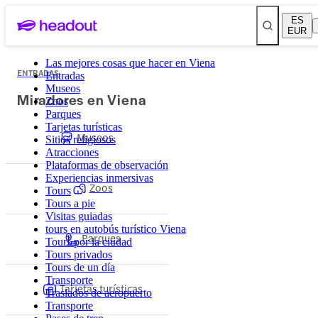
ES
EUR
Las mejores cosas que hacer en Viena
ENTRADAS
Entradas
Museos
Miradores en Viena
Zoos
Parques
Tarjetas turísticas
Museos
Sitios religiosos
Atracciones
Plataformas de observación
Experiencias inmersivas
Zoos
Tours
Tours a pie
Visitas guiadas
tours en autobús turístico Viena
Parques
Tours por la ciudad
Tours privados
Tours de un día
Transporte
Tarjetas turísticas
Traslados de aeropuerto
Transporte