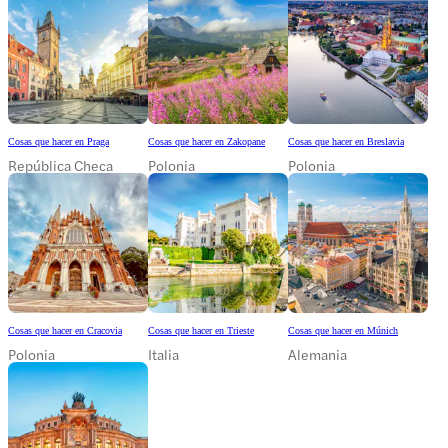
Cosas que hacer en Praga
Cosas que hacer en Zakopane
Cosas que hacer en Breslavia
República Checa
Polonia
Polonia
Cosas que hacer en Cracovia
Cosas que hacer en Trieste
Cosas que hacer en Múnich
Polonia
Italia
Alemania