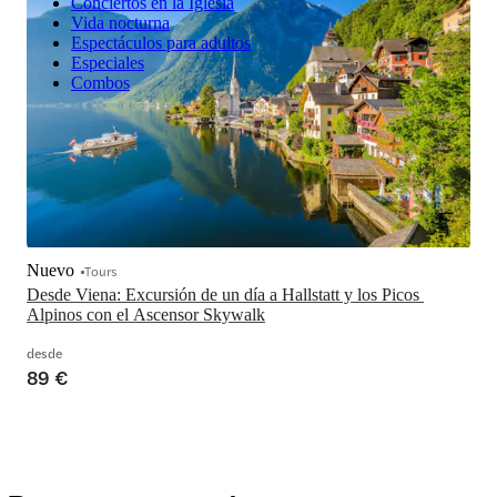
Conciertos en la Iglesia
Vida nocturna
Espectáculos para adultos
Especiales
Combos
Nuevo
Tours
Desde Viena: Excursión de un día a Hallstatt y los Picos 
Alpinos con el Ascensor Skywalk
desde
89 €