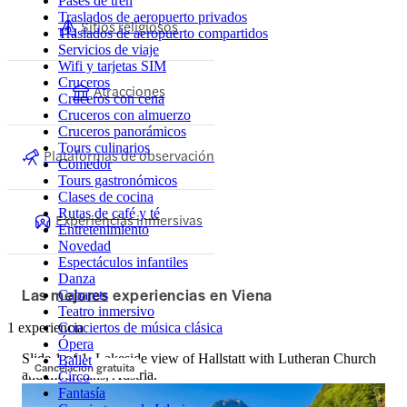
Pases de tren
Traslados de aeropuerto privados
Sitios religiosos
Traslados de aeropuerto compartidos
Servicios de viaje
Wifi y tarjetas SIM
Cruceros
Atracciones
Cruceros con cena
Cruceros con almuerzo
Cruceros panorámicos
Tours culinarios
Plataformas de observación
Comedor
Tours gastronómicos
Clases de cocina
Rutas de café y té
Experiencias inmersivas
Entretenimiento
Novedad
Espectáculos infantiles
Danza
Las mejores experiencias en Viena
Cabarets
Teatro inmersivo
1 experiencia
Conciertos de música clásica
Ópera
Slide 1 of 1, Lakeside view of Hallstatt with Lutheran Church
Ballet
Cancelación gratuita
and mountains, Austria.
Circo
Fantasía