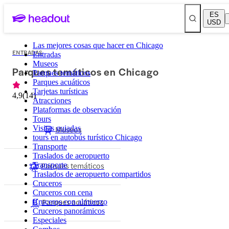
ES
USD
Las mejores cosas que hacer en Chicago
ENTRADAS
Entradas
Museos
Parques temáticos en Chicago
Parques temáticos
Parques acuáticos
Tarjetas turísticas
4,9
(
14
)
Atracciones
Plataformas de observación
Tours
Visitas guiadas
Museos
tours en autobús turístico Chicago
Transporte
Traslados de aeropuerto
Parques temáticos
Transporte
Traslados de aeropuerto compartidos
Cruceros
Cruceros con cena
Parques acuáticos
Cruceros con almuerzo
Cruceros panorámicos
Especiales