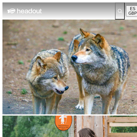
ES
GBP