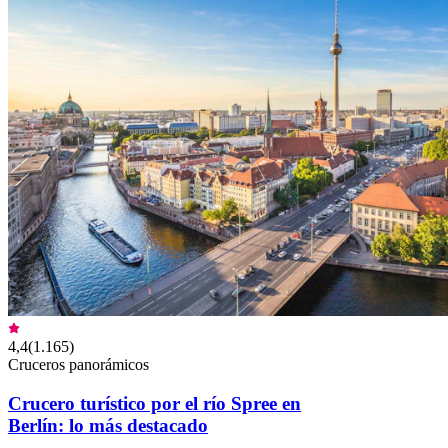
4,4
(
1.165
)
Cruceros panorámicos
Crucero turístico por el río Spree en
Berlín: lo más destacado