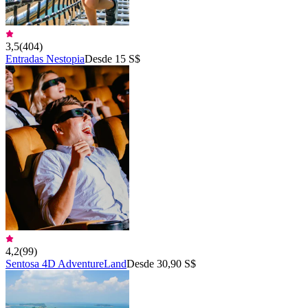
3,5
(
404
)
Entradas Nestopia
Desde 15 S$
4,2
(
99
)
Sentosa 4D AdventureLand
Desde 30,90 S$