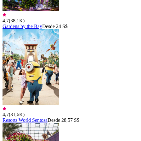
4,7
(
38,1K
)
Gardens by the Bay
Desde 24 S$
4,7
(
31,6K
)
Resorts World Sentosa
Desde 28,57 S$