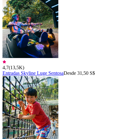
4,7
(
13,5K
)
Entradas Skyline Luge Sentosa
Desde 31,50 S$