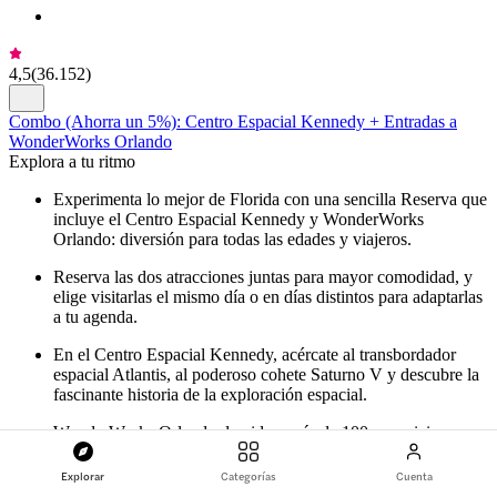
4,5
(
36.152
)
Combo (Ahorra un 5%): Centro Espacial Kennedy + Entradas a
WonderWorks Orlando
Explora a tu ritmo
Experimenta lo mejor de Florida con una sencilla Reserva que
incluye el Centro Espacial Kennedy y WonderWorks
Orlando: diversión para todas las edades y viajeros.
Reserva las dos atracciones juntas para mayor comodidad, y
elige visitarlas el mismo día o en días distintos para adaptarlas
a tu agenda.
En el Centro Espacial Kennedy, acércate al transbordador
espacial Atlantis, al poderoso cohete Saturno V y descubre la
fascinante historia de la exploración espacial.
WonderWorks Orlando da vida a más de 100 exposiciones
prácticas, donde podrás desafiar a tu mente y divertirte con
experimentos científicos interactivos y emocionantes
Explorar
Categorías
Cuenta
actividades.