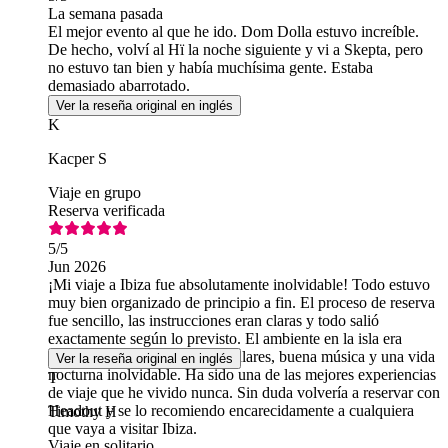
La semana pasada
El mejor evento al que he ido. Dom Dolla estuvo increíble.
De hecho, volví al Hï la noche siguiente y vi a Skepta, pero
no estuvo tan bien y había muchísima gente. Estaba
demasiado abarrotado.
Ver la reseña original en inglés
K
Kacper S
Viaje en grupo
Reserva verificada
5
/5
Jun 2026
¡Mi viaje a Ibiza fue absolutamente inolvidable! Todo estuvo
muy bien organizado de principio a fin. El proceso de reserva
fue sencillo, las instrucciones eran claras y todo salió
exactamente según lo previsto. El ambiente en la isla era
increíble, con playas espectaculares, buena música y una vida
Ver la reseña original en inglés
nocturna inolvidable. Ha sido una de las mejores experiencias
T
de viaje que he vivido nunca. Sin duda volvería a reservar con
Headout y se lo recomiendo encarecidamente a cualquiera
Timothy H
que vaya a visitar Ibiza.
Viaje en solitario