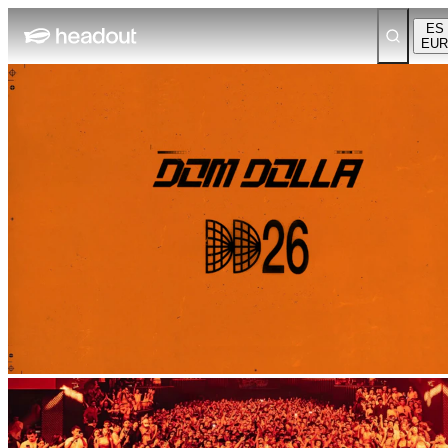
ES
EUR