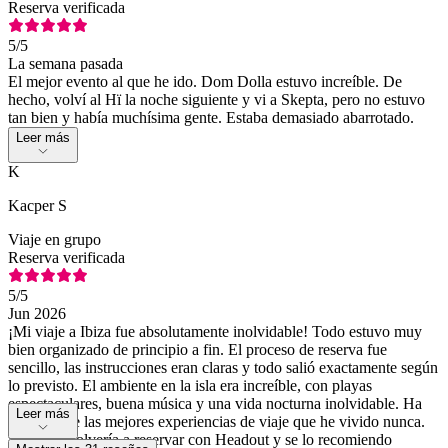
Reserva verificada
5
/5
La semana pasada
El mejor evento al que he ido. Dom Dolla estuvo increíble. De
hecho, volví al Hï la noche siguiente y vi a Skepta, pero no estuvo
tan bien y había muchísima gente. Estaba demasiado abarrotado.
Leer más
K
Kacper S
Viaje en grupo
Reserva verificada
5
/5
Jun 2026
¡Mi viaje a Ibiza fue absolutamente inolvidable! Todo estuvo muy
bien organizado de principio a fin. El proceso de reserva fue
sencillo, las instrucciones eran claras y todo salió exactamente según
lo previsto. El ambiente en la isla era increíble, con playas
espectaculares, buena música y una vida nocturna inolvidable. Ha
Leer más
sido una de las mejores experiencias de viaje que he vivido nunca.
Sin duda volvería a reservar con Headout y se lo recomiendo