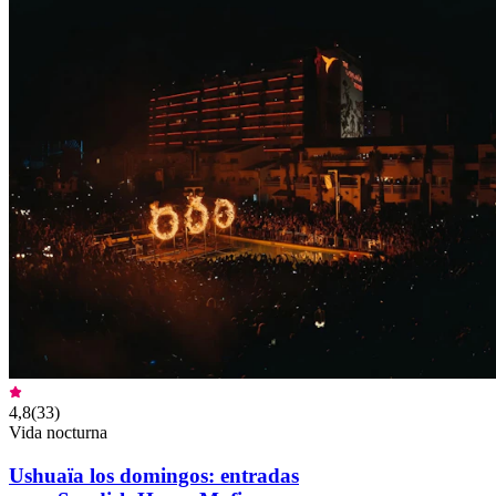
4,8
(
33
)
Vida nocturna
Ushuaïa los domingos: entradas