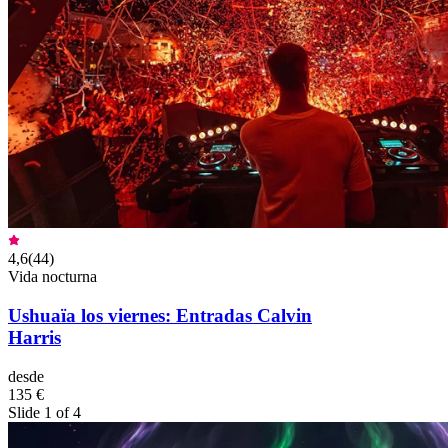
4,6
(
44
)
Vida nocturna
Ushuaïa los viernes: Entradas Calvin
Harris
desde
135 €
Slide 1 of 4