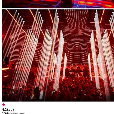
4,5
(
35
)
Vida nocturna