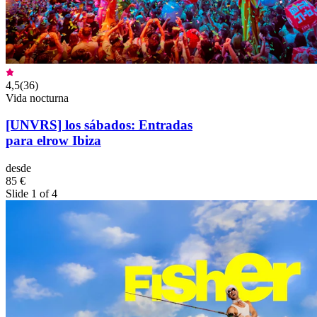
4,5
(
36
)
Vida nocturna
[UNVRS] los sábados: Entradas
para elrow Ibiza
desde
85 €
Slide 1 of 4