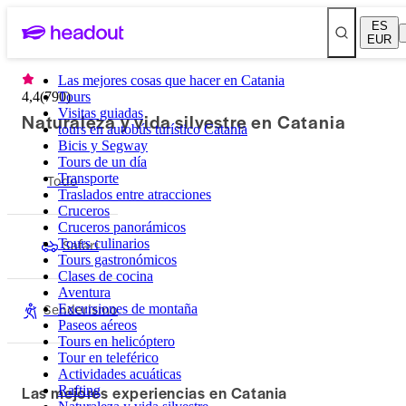
ES
EUR
Las mejores cosas que hacer en Catania
4,4
(
790
Tours
)
Visitas guiadas
Naturaleza y vida silvestre en Catania
tours en autobús turístico Catania
Bicis y Segway
Tours de un día
Todo
Transporte
Traslados entre atracciones
Cruceros
Cruceros panorámicos
Safari
Tours culinarios
Tours gastronómicos
Clases de cocina
Aventura
Senderismo
Excursiones de montaña
Paseos aéreos
Tours en helicóptero
Tour en teleférico
Actividades acuáticas
Las mejores experiencias en Catania
Rafting