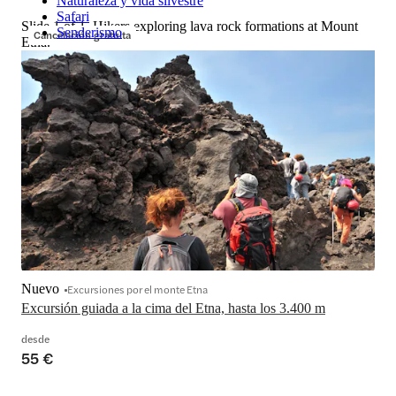
Naturaleza y vida silvestre
Safari
Slide 1 of 1, Hikers exploring lava rock formations at Mount
Senderismo
Cancelación gratuita
Etna.
Nuevo
Excursiones por el monte Etna
Excursión guiada a la cima del Etna, hasta los 3.400 m
desde
55 €