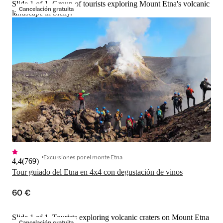
Slide 1 of 1, Group of tourists exploring Mount Etna's volcanic
Cancelación gratuita
landscape in Sicily.
Excursiones por el monte Etna
4,4
(
769
)
Tour guiado del Etna en 4x4 con degustación de vinos
60 €
Slide 1 of 1, Tourists exploring volcanic craters on Mount Etna
Cancelación gratuita