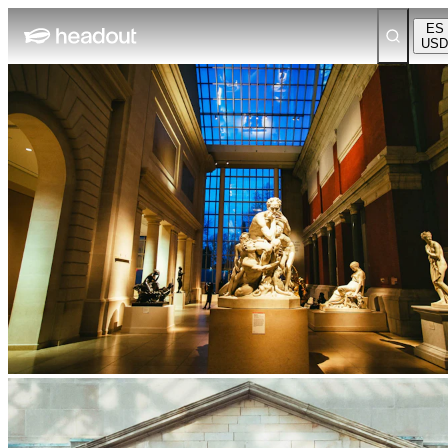
ES
USD