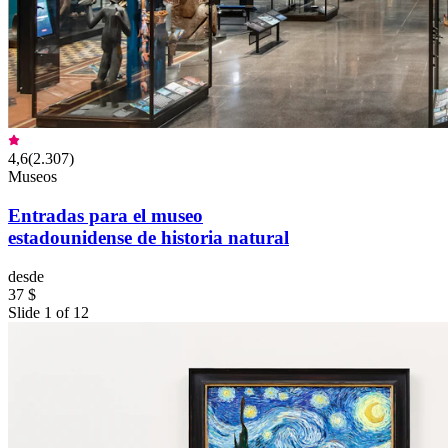
4,6
(
2.307
)
Museos
Entradas para el museo
estadounidense de historia natural
desde
37 $
Slide 1 of 12