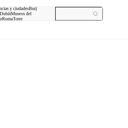
ncias y ciudades
Burj
Dubái
Museos del
o
Roma
Torre
rís
experiencias y ciudades