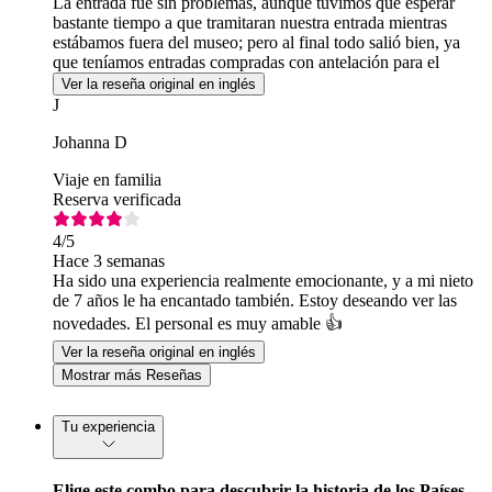
La entrada fue sin problemas, aunque tuvimos que esperar
bastante tiempo a que tramitaran nuestra entrada mientras
estábamos fuera del museo; pero al final todo salió bien, ya
que teníamos entradas compradas con antelación para el
Museo Van Gogh.
Ver la reseña original en inglés
J
Johanna D
Viaje en familia
Reserva verificada
4
/5
Hace 3 semanas
Ha sido una experiencia realmente emocionante, y a mi nieto
de 7 años le ha encantado también. Estoy deseando ver las
novedades. El personal es muy amable 👍
Ver la reseña original en inglés
Mostrar más Reseñas
Tu experiencia
Elige este combo para descubrir la historia de los Países