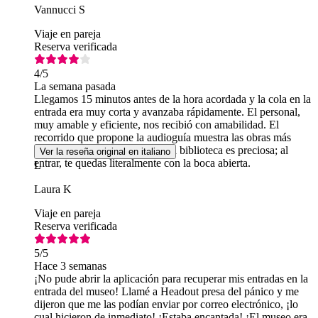
Vannucci S
Viaje en pareja
Reserva verificada
4
/5
La semana pasada
Llegamos 15 minutos antes de la hora acordada y la cola en la
entrada era muy corta y avanzaba rápidamente. El personal,
muy amable y eficiente, nos recibió con amabilidad. El
recorrido que propone la audioguía muestra las obras más
interesantes de cada sección. La biblioteca es preciosa; al
Ver la reseña original en italiano
entrar, te quedas literalmente con la boca abierta.
L
Laura K
Viaje en pareja
Reserva verificada
5
/5
Hace 3 semanas
¡No pude abrir la aplicación para recuperar mis entradas en la
entrada del museo! Llamé a Headout presa del pánico y me
dijeron que me las podían enviar por correo electrónico, ¡lo
cual hicieron de inmediato! ¡Estaba encantada! ¡El museo era