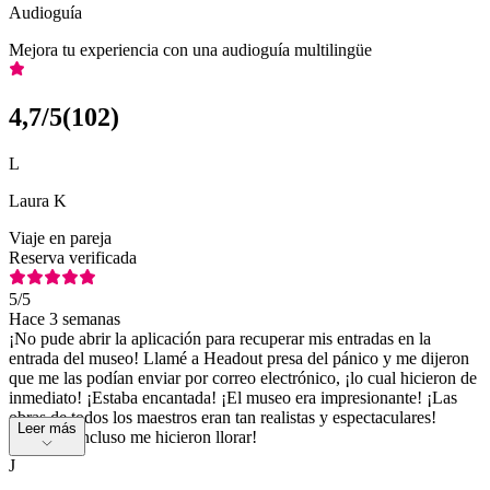
Audioguía
Mejora tu experiencia con una audioguía multilingüe
4,7
/5
(
102
)
L
Laura K
Viaje en pareja
Reserva verificada
5
/5
Hace 3 semanas
¡No pude abrir la aplicación para recuperar mis entradas en la
entrada del museo! Llamé a Headout presa del pánico y me dijeron
que me las podían enviar por correo electrónico, ¡lo cual hicieron de
inmediato! ¡Estaba encantada! ¡El museo era impresionante! ¡Las
obras de todos los maestros eran tan realistas y espectaculares!
Leer más
¡Algunas incluso me hicieron llorar!
J