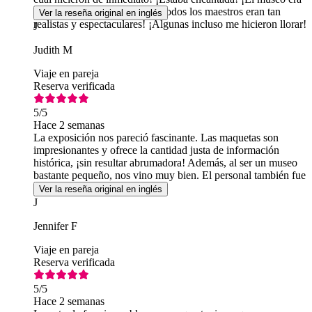
impresionante! ¡Las obras de todos los maestros eran tan
Ver la reseña original en inglés
realistas y espectaculares! ¡Algunas incluso me hicieron llorar!
J
Judith M
Viaje en pareja
Reserva verificada
5
/5
Hace 2 semanas
La exposición nos pareció fascinante. Las maquetas son
impresionantes y ofrece la cantidad justa de información
histórica, ¡sin resultar abrumadora! Además, al ser un museo
bastante pequeño, nos vino muy bien. El personal también fue
muy amable.
Ver la reseña original en inglés
J
Jennifer F
Viaje en pareja
Reserva verificada
5
/5
Hace 2 semanas