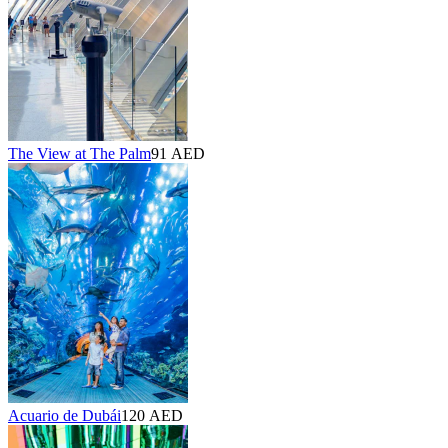
The View at The Palm
91 AED
Acuario de Dubái
120 AED