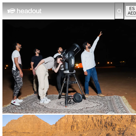
ES
AED