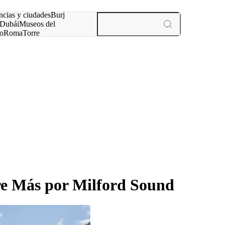
ncias y ciudades
Burj
Dubái
Museos del
o
Roma
Torre
rís
experiencias y ciudades
e Más por Milford Sound