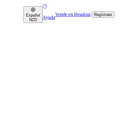
Vende en Headout
Regístrate
Español
Ayuda
NZD