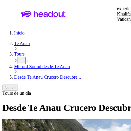
Buscar
experie
Khalifa
Vatican
Eiffel
Pa
Inicio
Te Anau
Tours
Milford Sound desde Te Anau
Desde Te Anau Crucero Descubre...
Nuevo
Tours de un día
Desde Te Anau Crucero Descubr