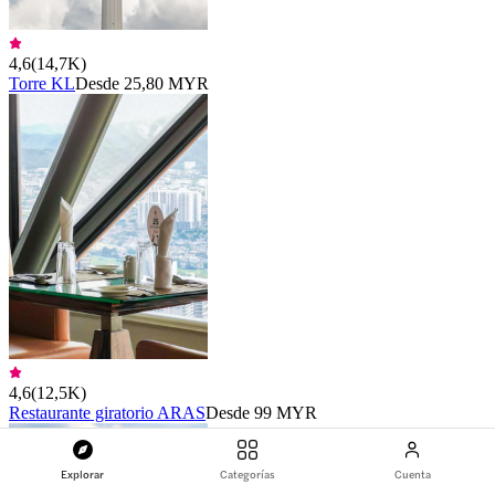
4,6
(
14,7K
)
Torre KL
Desde 25,80 MYR
4,6
(
12,5K
)
Restaurante giratorio ARAS
Desde 99 MYR
Explorar
Categorías
Cuenta