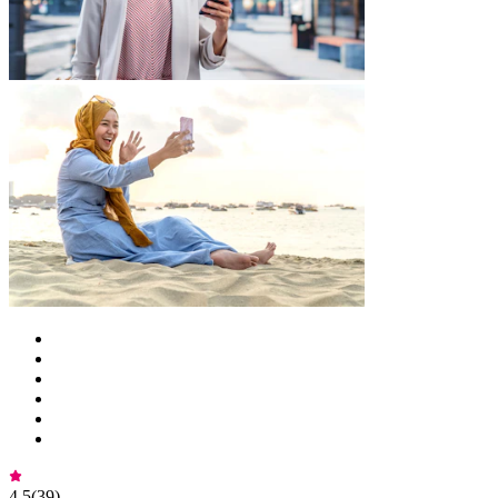
4,5
(
39
)