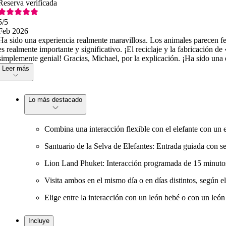
Reserva verificada
5
/5
Feb 2026
Ha sido una experiencia realmente maravillosa. Los animales parecen fel
es realmente importante y significativo. ¡El reciclaje y la fabricación de
simplemente genial! Gracias, Michael, por la explicación. ¡Ha sido una e
Leer más
Lo más destacado
Combina una interacción flexible con el elefante con un en
Santuario de la Selva de Elefantes: Entrada guiada con ses
Lion Land Phuket: Interacción programada de 15 minutos 
Visita ambos en el mismo día o en días distintos, según el 
Elige entre la interacción con un león bebé o con un leó
Incluye