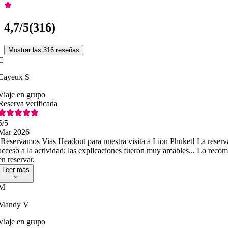
4,7
/5
(
316
)
Mostrar las 316 reseñas
C
Cayeux S
Viaje en grupo
Reserva verificada
5
/5
Mar 2026
¡Reservamos Vias Headout para nuestra visita a Lion Phuket! La reserva 
acceso a la actividad; las explicaciones fueron muy amables... Lo rec
en reservar.
Leer más
M
Mandy V
Viaje en grupo