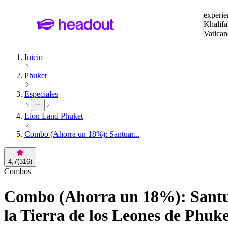
Buscar
experie
Khalifa
Vatican
Eiffel
Pa
Inicio
Phuket
Especiales
Lion Land Phuket
Combo (Ahorra un 18%): Santuar...
4,7
(
316
)
Combos
Combo (Ahorra un 18%): Santuar
la Tierra de los Leones de Phuk