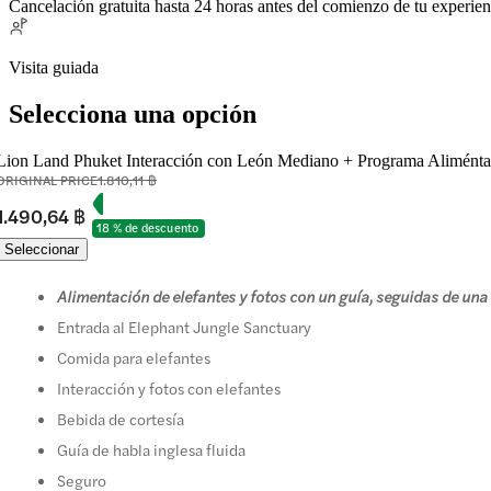
Cancelación gratuita hasta 24 horas antes del comienzo de tu experien
Visita guiada
Selecciona una opción
Lion Land Phuket Interacción con León Mediano + Programa Aliméntame
ORIGINAL PRICE
1.810,11 ฿
1.490,64 ฿
18 % de descuento
Seleccionar
Alimentación de elefantes y fotos con un guía, seguidas de una
Entrada al Elephant Jungle Sanctuary
Comida para elefantes
Interacción y fotos con elefantes
Bebida de cortesía
Guía de habla inglesa fluida
Seguro