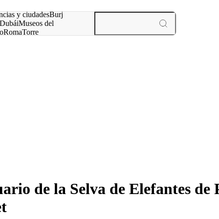
ncias y ciudades
Burj
Dubái
Museos del
o
Roma
Torre
rís
experiencias y ciudades
io de la Selva de Elefantes de
et