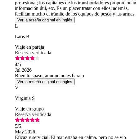
profesional; los capitanes de los transbordadores proporcionan
información útil, etc. Es un placer tratar con ellos; además,
facilitan mucho el trámite de los equipos de pesca y las armas
de fuego, etc.
Ver la reseña original en inglés
L
Laris B
Viaje en pareja
Reserva verificada
4
/5
Jul 2026
Buen traspaso, aunque no es barato
Ver la reseña original en inglés
V
Virginia S
Viaje en grupo
Reserva verificada
5
/5
May 2026
Eficaz y servicial. El mar estaba en calma, pero no se vio