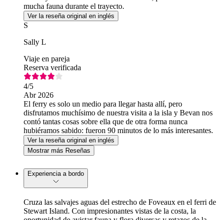
mucha fauna durante el trayecto.
Ver la reseña original en inglés
S
Sally L
Viaje en pareja
Reserva verificada
4
/5
Abr 2026
El ferry es solo un medio para llegar hasta allí, pero
disfrutamos muchísimo de nuestra visita a la isla y Bevan nos
contó tantas cosas sobre ella que de otra forma nunca
hubiéramos sabido: fueron 90 minutos de lo más interesantes.
Ver la reseña original en inglés
Mostrar más Reseñas
Experiencia a bordo
Cruza las salvajes aguas del estrecho de Foveaux en el ferri de
Stewart Island. Con impresionantes vistas de la costa, la
oportunidad de avistar fauna y flora diversas y retazos de la