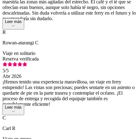
maestría las zonas más agitadas del estrecho. El café y el té que se
ofrecían eran buenos, aunque solo había té negro, sin opciones
descafeinadas. Sin duda volvería a utilizar este ferry en el futuro y lo
recomendaría sin dudarlo.
Leer más
R
Rowan-atarangi C
Viaje en solitario
Reserva verificada
5
/5
Abr 2026
¡Hemos tenido una experiencia maravillosa, un viaje en ferry
estupendo! Las vistas son preciosas; puedes sentarte en un asiento o
quedarte de pie en la parte trasera y contemplar el océano. ¡El
proceso de entrega y recogida del equipaje también es
increíblemente eficiente!
Leer más
C
Carl R
Viaje en grupo