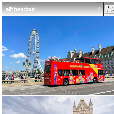
ES
GBP