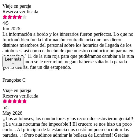
Viaje en pareja
Reserva verificada
4
/5
Jun 2026
La información a bordo y los itinerarios fueron perfectos. Lo que no
funcionó bien fue la información contradictoria que nos dieron
distintos miembros del personal sobre los horarios de llegada de los
autobuses, así como el hecho de que nuestro conductor no parara en
la parada n.º 11 de la ruta roja para que pudiéramos cambiar a la ruta
Leer más
verde y, cuando se le recriminó, negara haberse saltado la parada.
Por lo demás, fue un día estupendo.
F
Françoise C
Viaje en pareja
Reserva verificada
5
/5
May 2026
¡¡Los autobuses, los conductores y los recorridos estuvieron genial!!
¡¡La visita nocturna fue impecable!! El crucero se nos hizo un poco
corto... Al principio de la estancia nos costó un poco encontrar las
paradas... ¡¡Pero pudimos admirar la belleza de Londres!! Gracias