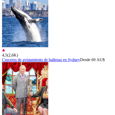
4,5
(
2,6K
)
Cruceros de avistamiento de ballenas en Sydney
Desde 69 AU$