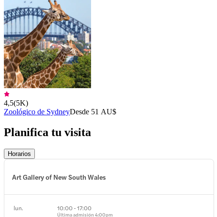
4,5
(
5K
)
Zoológico de Sydney
Desde 51 AU$
Planifica tu visita
Horarios
Art Gallery of New South Wales
lun.
10:00 - 17:00
Última admisión
4:00pm