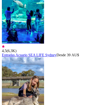
4,5
(
6,3K
)
Entradas Acuario SEA LIFE Sydney
Desde 39 AU$