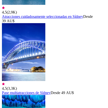
4,5
(
2,9K
)
Atracciones cuidadosamente seleccionadas en Sídney
Desde
39 AU$
4,5
(
3,3K
)
Pase multiatracciones de Sídney
Desde 49 AU$