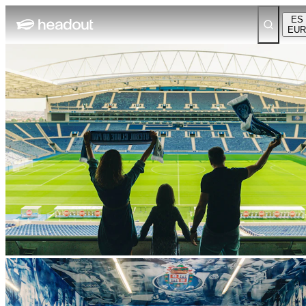
ES
EUR