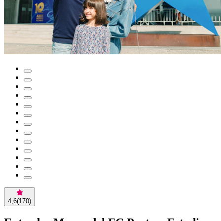
4,6
(
170
)