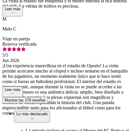
La visita al estadio fue estupenda y el museo muestra la rica historia
del club. La vitrina de trofeos es preciosa.
Leer más
M
Malo C
Viaje en pareja
Reserva verificada
5
/5
Jun 2026
¡Una experiencia maravillosa en el estadio de Oporto! La visita
permite acercarse mucho al césped e incluso sentarse en el banquillo
de los jugadores, un momento realmente único que te hace sentir
como si fueras un futbolista profesional. El interior del estadio es
impresionante, aunque durante la visita no se puede acceder a las
Leer más
gradas. El museo es una auténtica delicia: amplio, bien diseñado y
agradable de recorrer. Las piezas expuestas son magníficas y
Mostrar las 170 reseñas
recorren de forma espléndida la historia del club. Una parada
imprescindible tanto para los aficionados al fútbol como para los
curiosos.
Lo más destacado
La entrada incluye el acceso al Museo del FC Porto y al