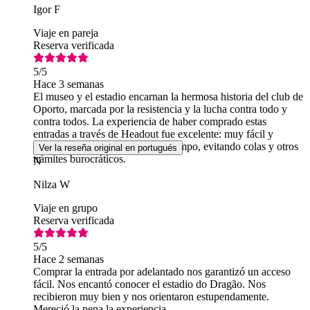
Igor F
Viaje en pareja
Reserva verificada
5
/5
Hace 3 semanas
El museo y el estadio encarnan la hermosa historia del club de
Oporto, marcada por la resistencia y la lucha contra todo y
contra todos. La experiencia de haber comprado estas
entradas a través de Headout fue excelente: muy fácil y
práctica, y me ayudó a ahorrar tiempo, evitando colas y otros
Ver la reseña original en portugués
trámites burocráticos.
N
Nilza W
Viaje en grupo
Reserva verificada
5
/5
Hace 2 semanas
Comprar la entrada por adelantado nos garantizó un acceso
fácil. Nos encantó conocer el estadio do Dragão. Nos
recibieron muy bien y nos orientaron estupendamente.
Mereció la pena la experiencia.