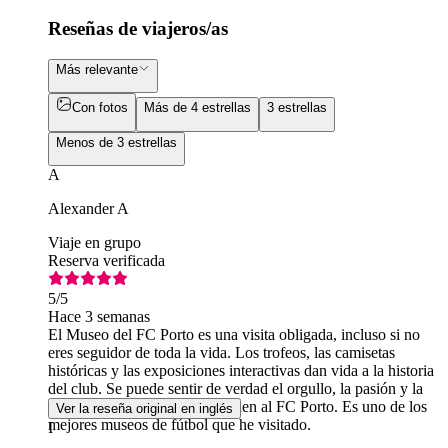
Reseñas de viajeros/as
Más relevante
Con fotos
Más de 4 estrellas
3 estrellas
Menos de 3 estrellas
A
Alexander A
Viaje en grupo
Reserva verificada
5
/5
Hace 3 semanas
El Museo del FC Porto es una visita obligada, incluso si no
eres seguidor de toda la vida. Los trofeos, las camisetas
históricas y las exposiciones interactivas dan vida a la historia
del club. Se puede sentir de verdad el orgullo, la pasión y la
mentalidad ganadora que definen al FC Porto. Es uno de los
Ver la reseña original en inglés
mejores museos de fútbol que he visitado.
I