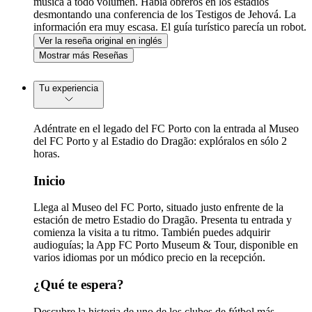
música a todo volumen. Había obreros en los estadios
desmontando una conferencia de los Testigos de Jehová. La
información era muy escasa. El guía turístico parecía un robot.
No vimos el vestuario local.
Ver la reseña original en inglés
Mostrar más Reseñas
Tu experiencia
Adéntrate en el legado del FC Porto con la entrada al Museo
del FC Porto y al Estadio do Dragão: explóralos en sólo 2
horas.
Inicio
Llega al Museo del FC Porto, situado justo enfrente de la
estación de metro Estadio do Dragão. Presenta tu entrada y
comienza la visita a tu ritmo. También puedes adquirir
audioguías; la App FC Porto Museum & Tour, disponible en
varios idiomas por un módico precio en la recepción.
¿Qué te espera?
Descubre la historia de uno de los clubes de fútbol más