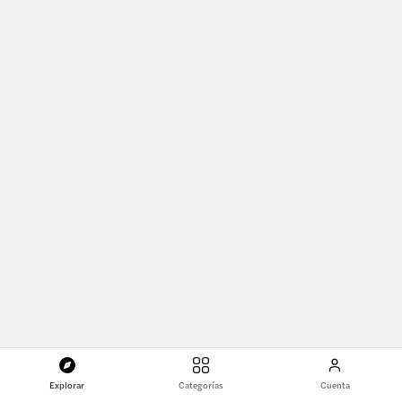
Explorar
Categorías
Cuenta