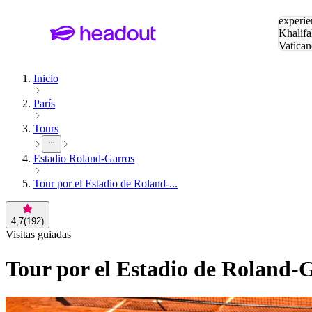
Buscar
experie
Khalifa
Vatican
Eiffel
Pa
Inicio
París
Tours
Estadio Roland-Garros
Tour por el Estadio de Roland-...
4,7
(
192
)
Visitas guiadas
Tour por el Estadio de Roland-G