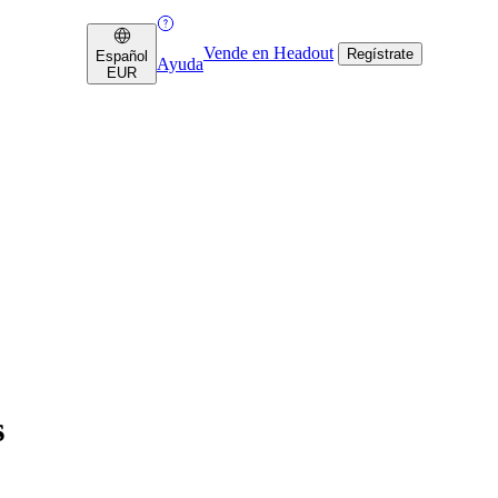
Vende en Headout
Regístrate
Español
Ayuda
EUR
s