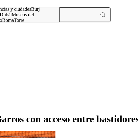
ncias y ciudades
Burj
Dubái
Museos del
o
Roma
Torre
rís
experiencias y ciudades
arros con acceso entre bastidore