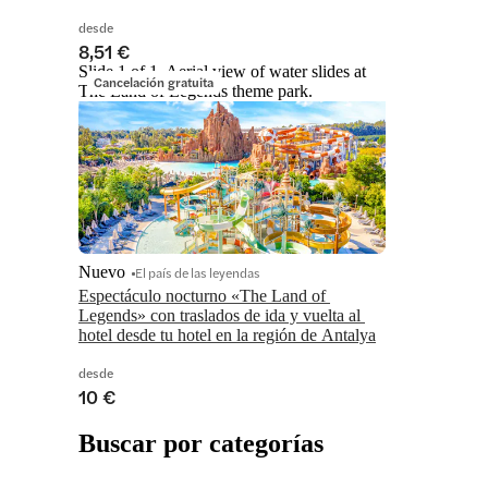
desde
8,51 €
Slide 1 of 1, Aerial view of water slides at
Cancelación gratuita
The Land of Legends theme park.
Nuevo
El país de las leyendas
Espectáculo nocturno «The Land of 
Legends» con traslados de ida y vuelta al 
hotel desde tu hotel en la región de Antalya
desde
10 €
Buscar por categorías