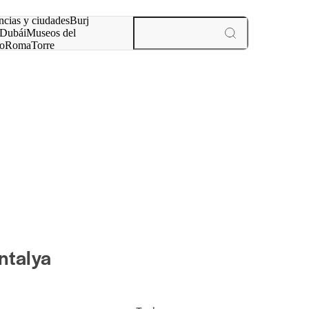
ncias y ciudades
Burj
Dubái
Museos del
o
Roma
Torre
rís
experiencias y ciudades
ntalya