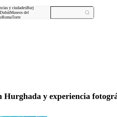
ncias y ciudades
Burj
Dubái
Museos del
o
Roma
Torre
rís
experiencias y ciudades
Hurghada y experiencia fotográf