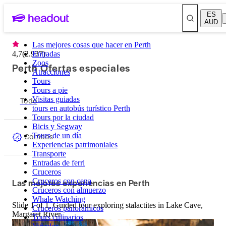
ES
AUD
Las mejores cosas que hacer en Perth
4,7
(
2.937
Entradas
)
Zoos
Perth Ofertas especiales
Atracciones
Tours
Tours a pie
Todo
Visitas guiadas
tours en autobús turístico Perth
Tours por la ciudad
Bicis y Segway
Combos
Tours de un día
Experiencias patrimoniales
Transporte
Entradas de ferri
Cruceros
Las mejores experiencias en Perth
Cruceros con cena
Cruceros con almuerzo
Whale Watching
Slide 1 of 1, Guided tour exploring stalactites in Lake Cave,
Cruceros panorámicos
Margaret River.
Tours culinarios