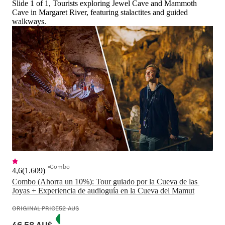
Slide 1 of 1, Tourists exploring Jewel Cave and Mammoth
Cave in Margaret River, featuring stalactites and guided
walkways.
Combo
4,6
(
1.609
)
Combo (Ahorra un 10%): Tour guiado por la Cueva de las 
Joyas + Experiencia de audioguía en la Cueva del Mamut
ORIGINAL PRICE
52 AU$
46,58 AU$