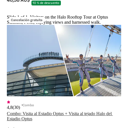
10 % de descuento
Slide 1 of 1, Visitors on the Halo Rooftop Tour at Optus
Cancelación gratuita
Stadium, Perth, enjoying views and harnessed walk.
Combo
4,8
(
30
)
Combo: Visita al Estadio Optus + Visita al tejado Halo del 
Estadio Optus