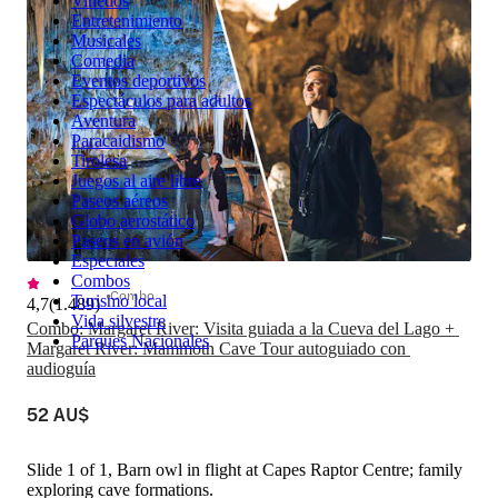
Viñedos
Entretenimiento
Musicales
Comedia
Eventos deportivos
Espectáculos para adultos
Aventura
Paracaidismo
Tirolesa
Juegos al aire libre
Paseos aéreos
Globo aerostático
Paseos en avión
Especiales
Combos
Combo
Turismo local
4,7
(
1.489
)
Vida silvestre
Combo: Margaret River: Visita guiada a la Cueva del Lago + 
Parques Nacionales
Margaret River: Mammoth Cave Tour autoguiado con 
audioguía
52 AU$
Slide 1 of 1, Barn owl in flight at Capes Raptor Centre; family
exploring cave formations.