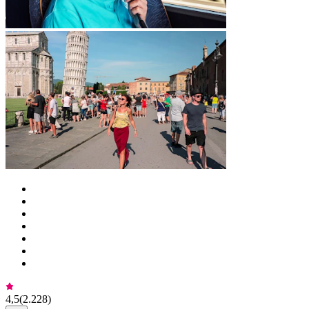
4,5
(
2.228
)