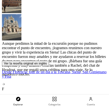
Aunque perdimos la mitad de la excursión porque no pudimos
encontrar el punto de encuentro, ¡logramos reunirnos con nuestro
grupo y vivir la experiencia en Siena! Las chicas del punto de
encuentro fueron muy amables y me ayudaron a reservar los billetes
de tren para encontrar al resto de mi grupo. ¡Bárbara fue una guía
Ver la reseña original en inglés
estupenda y muy amable! Gracias también a Rachel, del chat de
Headout, que me regaló unos créditos para otro viaje. Se lo
Desde Florencia: tour de un día a la Toscana, Siena, San Gimignano
agradezco mucho.
y Pisa
F
Fabrizio T
Explorar
Categorías
Cuenta
Italia