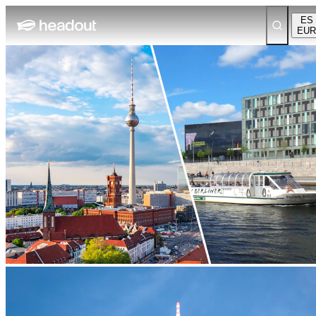
ES
EUR