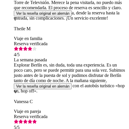
Torre de Televisión. Merece la pena visitarla, no puedo más
que recomendarla. El proceso de reserva es sencillo y claro.
Todo ha funcionado de maravilla, desde la reserva hasta la
Ver la reseña original en alemán
entrada, sin complicaciones. ¡Un servicio excelente!
T
Theile M
Viaje en familia
Reserva verificada
4
/5
La semana pasada
Explorar Berlín es, sin duda, toda una experiencia. Es un
poco caro, pero se puede permitir para una sola vez. Subimos
justo antes de la puesta de sol y pudimos disfrutar de Berlín
tanto de día como de noche. A la mañana siguiente,
repasamos nuestras impresiones con el autobús turístico «hop
Ver la reseña original en alemán
on, hop off».
V
Vanessa C
Viaje en pareja
Reserva verificada
5
/5