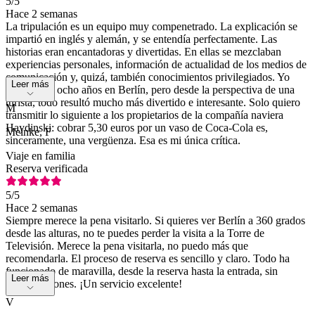
5
/5
Hace 2 semanas
La tripulación es un equipo muy compenetrado. La explicación se
impartió en inglés y alemán, y se entendía perfectamente. Las
historias eran encantadoras y divertidas. En ellas se mezclaban
experiencias personales, información de actualidad de los medios de
comunicación y, quizá, también conocimientos privilegiados. Yo
Leer más
misma viví ocho años en Berlín, pero desde la perspectiva de una
turista, todo resultó mucho más divertido e interesante. Solo quiero
M
transmitir lo siguiente a los propietarios de la compañía naviera
Haydinski: cobrar 5,30 euros por un vaso de Coca-Cola es,
Meinke, F
sinceramente, una vergüenza. Esa es mi única crítica.
Viaje en familia
Reserva verificada
5
/5
Hace 2 semanas
Siempre merece la pena visitarlo. Si quieres ver Berlín a 360 grados
desde las alturas, no te puedes perder la visita a la Torre de
Televisión. Merece la pena visitarla, no puedo más que
recomendarla. El proceso de reserva es sencillo y claro. Todo ha
funcionado de maravilla, desde la reserva hasta la entrada, sin
Leer más
complicaciones. ¡Un servicio excelente!
V