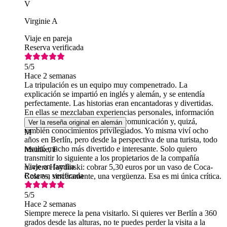
V
Virginie A
Viaje en pareja
Reserva verificada
5
/5
Hace 2 semanas
La tripulación es un equipo muy compenetrado. La
explicación se impartió en inglés y alemán, y se entendía
perfectamente. Las historias eran encantadoras y divertidas.
En ellas se mezclaban experiencias personales, información
de actualidad de los medios de comunicación y, quizá,
Ver la reseña original en alemán
también conocimientos privilegiados. Yo misma viví ocho
M
años en Berlín, pero desde la perspectiva de una turista, todo
resultó mucho más divertido e interesante. Solo quiero
Meinke, F
transmitir lo siguiente a los propietarios de la compañía
Viaje en familia
naviera Haydinski: cobrar 5,30 euros por un vaso de Coca-
Reserva verificada
Cola es, sinceramente, una vergüenza. Esa es mi única crítica.
5
/5
Hace 2 semanas
Siempre merece la pena visitarlo. Si quieres ver Berlín a 360
grados desde las alturas, no te puedes perder la visita a la