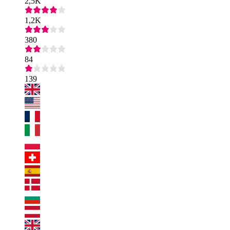
2,5K
1,2K
380
84
139