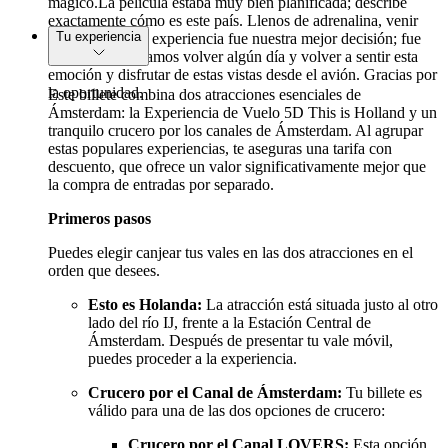
mágico.La película estaba muy bien planificada; describe
exactamente cómo es este país. Llenos de adrenalina, venir
Tu experiencia
aquí y vivir esta experiencia fue nuestra mejor decisión; fue
increíble. Esperamos volver algún día y volver a sentir esta
emoción y disfrutar de estas vistas desde el avión. Gracias por
la oportunidad.
Este billete combina dos atracciones esenciales de
Ámsterdam: la Experiencia de Vuelo 5D This is Holland y un
tranquilo crucero por los canales de Ámsterdam. Al agrupar
estas populares experiencias, te aseguras una tarifa con
descuento, que ofrece un valor significativamente mejor que
la compra de entradas por separado.
Primeros pasos
Puedes elegir canjear tus vales en las dos atracciones en el
orden que desees.
Esto es Holanda:
La atracción está situada justo al otro
lado del río IJ, frente a la Estación Central de
Ámsterdam. Después de presentar tu vale móvil,
puedes proceder a la experiencia.
Crucero por el Canal de Ámsterdam:
Tu billete es
válido para una de las dos opciones de crucero:
Crucero por el Canal LOVERS:
Esta opción