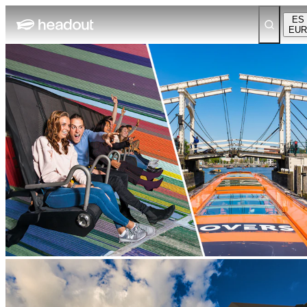
ES
EUR