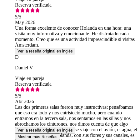
Reserva verificada
5
/5
May 2026
Una forma excelente de conocer Holanda en una hora; una
visita muy informativa y emocionante. He disfrutado cada
momento. Creo que es una actividad imprescindible si visitas
Ámsterdam.
Ver la reseña original en inglés
D
Daniel V
Viaje en pareja
Reserva verificada
5
/5
Abr 2026
Las dos primeras salas fueron muy instructivas; pensábamos
que eso era todo y nos entristeció mucho, pero cuando
entramos en la tercera sala, nos sentamos en las sillas y nos
abrochamos los cinturones, nos dimos cuenta de que algo
interesante estaba por llegar. Ese viaje con el avión, el agua, el
Ver la reseña original en inglés
viento y la hermosa Holanda, con sus flores y sus canales, es
Mostrar más Reseñas