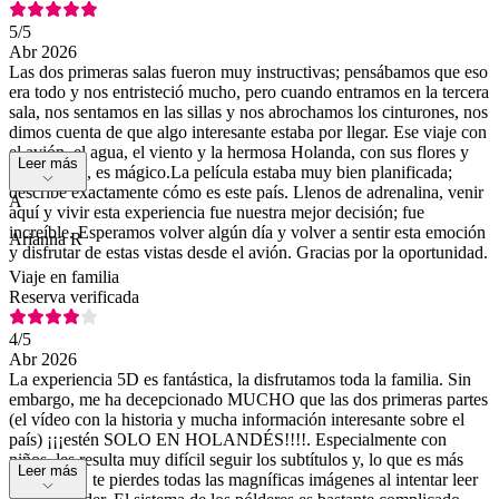
5
/5
Abr 2026
Las dos primeras salas fueron muy instructivas; pensábamos que eso
era todo y nos entristeció mucho, pero cuando entramos en la tercera
sala, nos sentamos en las sillas y nos abrochamos los cinturones, nos
dimos cuenta de que algo interesante estaba por llegar. Ese viaje con
el avión, el agua, el viento y la hermosa Holanda, con sus flores y
Leer más
sus canales, es mágico.La película estaba muy bien planificada;
describe exactamente cómo es este país. Llenos de adrenalina, venir
A
aquí y vivir esta experiencia fue nuestra mejor decisión; fue
increíble. Esperamos volver algún día y volver a sentir esta emoción
Arianna R
y disfrutar de estas vistas desde el avión. Gracias por la oportunidad.
Viaje en familia
Reserva verificada
4
/5
Abr 2026
La experiencia 5D es fantástica, la disfrutamos toda la familia. Sin
embargo, me ha decepcionado MUCHO que las dos primeras partes
(el vídeo con la historia y mucha información interesante sobre el
país) ¡¡¡estén SOLO EN HOLANDÉS!!!!. Especialmente con
niños, les resulta muy difícil seguir los subtítulos y, lo que es más
Leer más
importante, te pierdes todas las magníficas imágenes al intentar leer