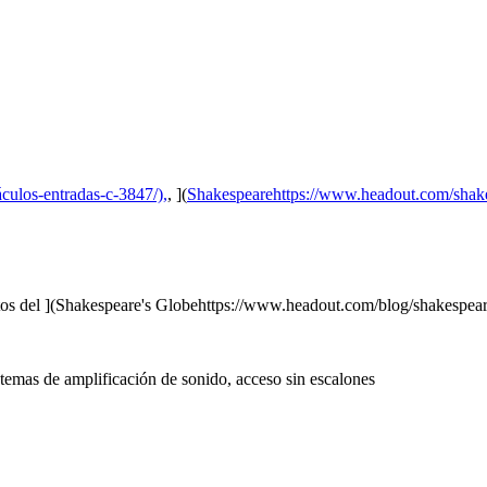
culos-entradas-c-3847/),
, ](
Shakespearehttps://www.headout.com/shakes
entos del ](Shakespeare's Globehttps://www.headout.com/blog/shakespear
istemas de amplificación de sonido, acceso sin escalones