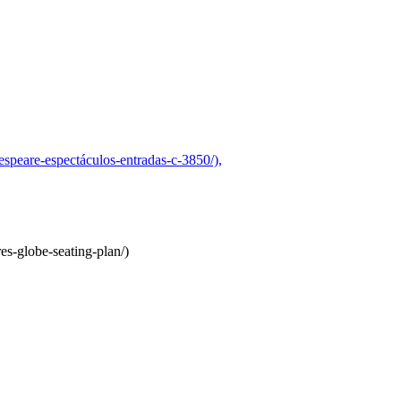
peare-espectáculos-entradas-c-3850/),
es-globe-seating-plan/)