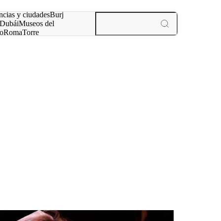
ncias y ciudades
Burj
Dubái
Museos del
o
Roma
Torre
rís
experiencias y ciudades