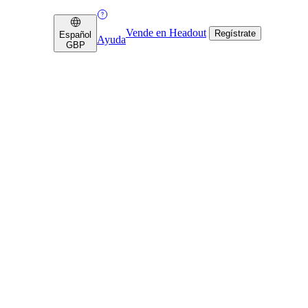
Vende en Headout
Regístrate
Español
Ayuda
GBP