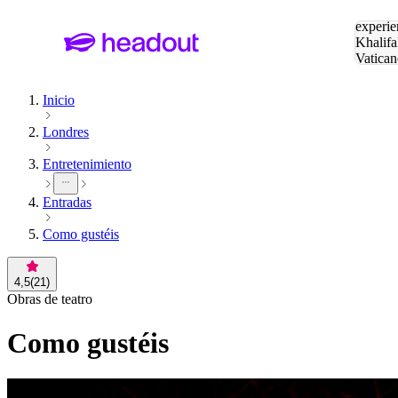
Buscar
experie
Khalifa
Vatican
Eiffel
Pa
Inicio
Londres
Entretenimiento
Entradas
Como gustéis
4,5
(
21
)
Obras de teatro
Como gustéis