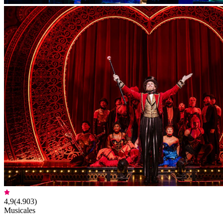
4,9
(
4.903
)
Musicales