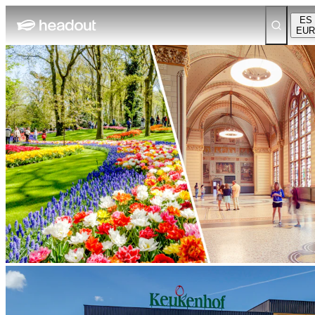
ES
EUR