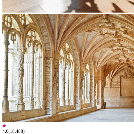
4,6
(
18.488
)