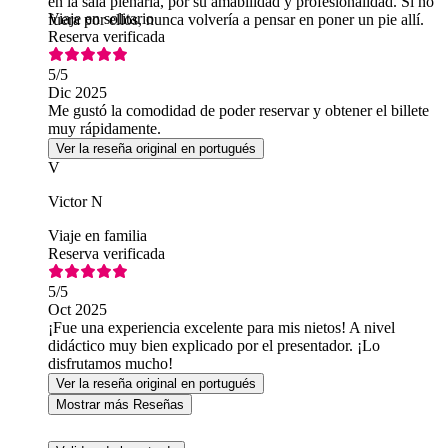
en la sala plenaria, por su amabilidad y profesionalidad. Si no
Viaje en solitario
fuera por ellos, nunca volvería a pensar en poner un pie allí.
Reserva verificada
5
/5
Dic 2025
Me gustó la comodidad de poder reservar y obtener el billete
muy rápidamente.
Ver la reseña original en portugués
V
Victor N
Viaje en familia
Reserva verificada
5
/5
Oct 2025
¡Fue una experiencia excelente para mis nietos! A nivel
didáctico muy bien explicado por el presentador. ¡Lo
disfrutamos mucho!
Ver la reseña original en portugués
Mostrar más Reseñas