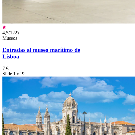
4,5
(
122
)
Museos
Entradas al museo marítimo de
Lisboa
7 €
Slide 1 of 9