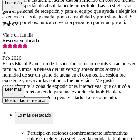
Leer más
total. Un espectáculo absolutamente imperdible. Las 5 estrellas son
para el personal de recepción y para el equipo que ayuda a elegir los
F
asientos en la sala plenaria, por su amabilidad y profesionalidad. Si
no fuera por ellos, nunca volvería a pensar en poner un pie allí.
Franz V
Viaje en familia
Reserva verificada
5
/5
Feb 2026
Esta visita al Planetario de Lisboa fue lo mejor de mis vacaciones en
familia. Vimos la belleza del universo y aprendimos sobre la
humildad de ser un grano de arena en el cosmos. La sesión fue
excelente y reservar las entradas fue muy fácil. Me gustó
especialmente la zona de exposiciones interactivas, que cautivó a
Leer más
mis hijos. Lo recomiendo para una experiencia inolvidable y
educativa. Creo que vale la pena visitarlo. Lo recomiendo.
Mostrar las 71 reseñas
Lo más destacado
Participa en sesiones asombrosamente informativas
sobre el cielo y las estrellas en la cúpula, la biblioteca,