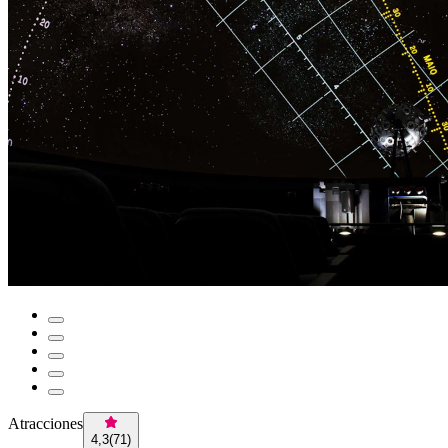
Atracciones
4,3
(
71
)