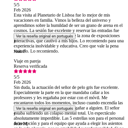
5
/5
Feb 2026
Esta visita al Planetario de Lisboa fue lo mejor de mis
vacaciones en familia. Vimos la belleza del universo y
aprendimos sobre la humildad de ser un grano de arena en el
cosmos. La sesión fue excelente y reservar las entradas fue
muy fácil. Me gustó especialmente la zona de exposiciones
Ver la reseña original en portugués
interactivas, que cautivó a mis hijos. Lo recomiendo para una
J
experiencia inolvidable y educativa. Creo que vale la pena
visitarlo. Lo recomiendo.
Joao F
Viaje en pareja
Reserva verificada
5
/5
Feb 2026
Sin duda, la actuación del señor de pelo gris fue excelente.
Especialmente la parte en la que mandaba callar a los
profesores y les regañaba por estar con el móvil. Me
encantaron todos los momentos, incluso cuando encendía las
luces en mitad de la sesión para regañar a alguien. El señor
Ver la reseña original en portugués
estaba sufriendo un colapso mental total. Un espectáculo
J
absolutamente imperdible. Las 5 estrellas son para el personal
de recepción y para el equipo que ayuda a elegir los asientos
João M