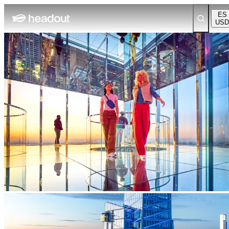
ES
USD