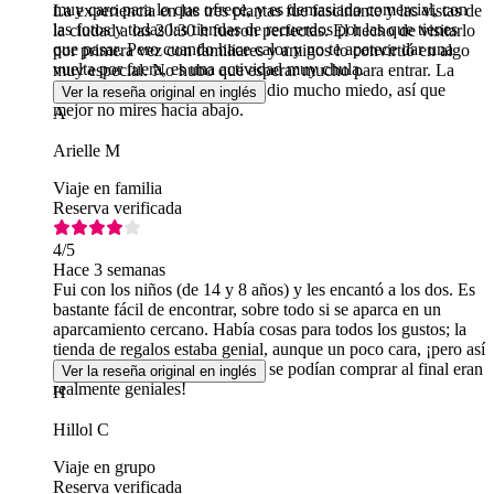
muy caro para lo que ofrece, y es demasiado comercial, con
La experiencia en las tres plantas fue fascinante y las vistas de
las fotos y todas las tiendas de recuerdos por las que tienes
la ciudad a las 20:30 h fueron perfectas. El hecho de visitarlo
que pasar. Pero cuando hace calor y no te apetece dar una
por primera vez con familiares y amigos lo convirtió en algo
vuelta por fuera, es una actividad muy chula.
muy especial. No hubo que esperar mucho para entrar. La
sesión de fotos en el borde me dio mucho miedo, así que
Ver la reseña original en inglés
mejor no mires hacia abajo.
A
Arielle M
Viaje en familia
Reserva verificada
4
/5
Hace 3 semanas
Fui con los niños (de 14 y 8 años) y les encantó a los dos. Es
bastante fácil de encontrar, sobre todo si se aparca en un
aparcamiento cercano. Había cosas para todos los gustos; la
tienda de regalos estaba genial, aunque un poco cara, ¡pero así
es Nueva York! ¡Las fotos que se podían comprar al final eran
Ver la reseña original en inglés
realmente geniales!
H
Hillol C
Viaje en grupo
Reserva verificada