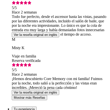
5
/5
Hace 2 semanas
Todo fue perfecto, desde el ascensor hasta las vistas, pasando
por las diferentes actividades, incluido el salón de baile, que
por la noche era impresionante. Lo único es que la cola de
entrada era muy larga y había demasiadas fotos innecesarias
antes de entrar, lo que alargaba el tiempo de acceso.
Ver la reseña original en inglés
M
Misty K
Viaje en familia
Reserva verificada
5
/5
Hace 2 semanas
¡Hemos descubierto Core Memory con mi familia! Fuimos
por la noche, todo salió a la perfección y las vistas eran
increíbles. ¡Mereció la pena cada céntimo!
Ver la reseña original en inglés
Mostrar más Reseñas
Tu experiencia