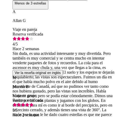
Menos de 3 estrellas
A
Allan G
Viaje en pareja
Reserva verificada
4
/5
Hace 2 semanas
Sin duda, es una actividad interesante y muy divertida. Pero
también es muy comercial y se centra mucho en intentar
venderte paquetes de fotos y recuerdos. La cola para el
ascensor es muy chula y, una vez que llegas a la cima, es
absolutamente impresionante. El suelo y los espejos te dejarán
Ver la reseña original en inglés
boquiabierto; las vistas son espectaculares. Fuimos un día en
M
el que había mucho polvo en el aire debido al humo
procedente de Canadá, así que no pudimos ver tanto como
Marsha B
nos hubiera gustado, pero las vistas son increíbles. Había
Viaje en grupo
bastante gente, pero se podía estar cómodamente. Dimos una
Reserva verificada
vuelta por las otras plantas y jugamos con los globos. En
definitiva, para mí es como ir al borde del precipicio, pero en
un recinto cerrado, y además tienes una vista de 360°. La
5
/5
razón por la que le he dado cuatro estrellas es que me parece
Hace 2 semanas