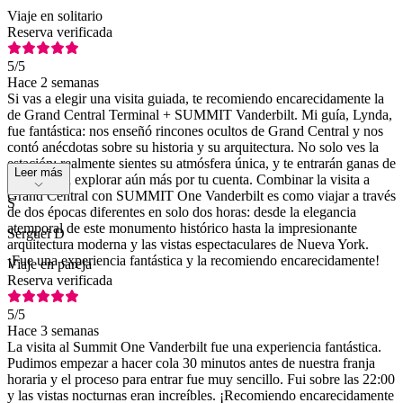
Viaje en solitario
Reserva verificada
5
/5
Hace 2 semanas
Si vas a elegir una visita guiada, te recomiendo encarecidamente la
de Grand Central Terminal + SUMMIT Vanderbilt. Mi guía, Lynda,
fue fantástica: nos enseñó rincones ocultos de Grand Central y nos
contó anécdotas sobre su historia y su arquitectura. No solo ves la
estación; realmente sientes su atmósfera única, y te entrarán ganas de
Leer más
volver para explorar aún más por tu cuenta. Combinar la visita a
Grand Central con SUMMIT One Vanderbilt es como viajar a través
S
de dos épocas diferentes en solo dos horas: desde la elegancia
atemporal de este monumento histórico hasta la impresionante
Serguei D
arquitectura moderna y las vistas espectaculares de Nueva York.
¡Fue una experiencia fantástica y la recomiendo encarecidamente!
Viaje en pareja
Reserva verificada
5
/5
Hace 3 semanas
La visita al Summit One Vanderbilt fue una experiencia fantástica.
Pudimos empezar a hacer cola 30 minutos antes de nuestra franja
horaria y el proceso para entrar fue muy sencillo. Fui sobre las 22:00
y las vistas nocturnas eran increíbles. ¡Recomiendo encarecidamente