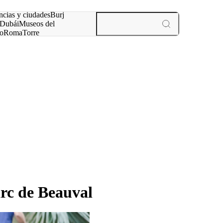
ncias y ciudades
Burj
Dubái
Museos del
o
Roma
Torre
rís
experiencias y ciudades
arc de Beauval