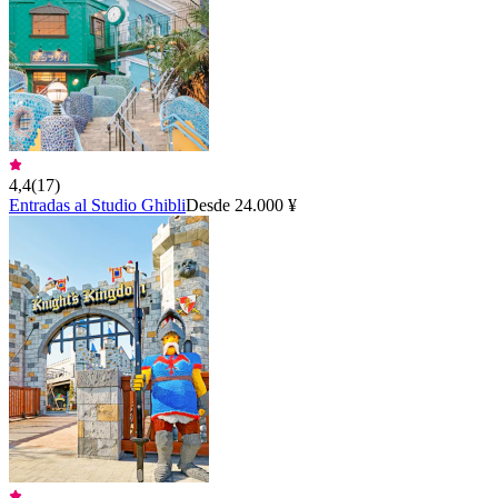
4,4
(
17
)
Entradas al Studio Ghibli
Desde 24.000 ¥