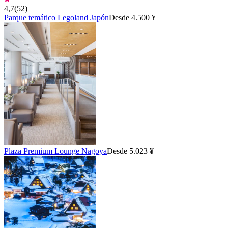
4,7
(
52
)
Parque temático Legoland Japón
Desde 4.500 ¥
Plaza Premium Lounge Nagoya
Desde 5.023 ¥