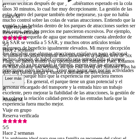
averías técnicas después de que ya hubiéramos esperado en la cola
G
unos 30 minutos, lo cual fue muy decepcionante. La gestión de las
colas dentro del parque también debe mejorarse, ya que no había
Grace M
mucho control sobre las colas de varias atracciones. Entiendo que la
comida y las bebidas dentro de los parques de atracciones suelen ser
Viaje en pareja
más caras, pero los precios me parecieron excesivos. Por ejemplo,
Reserva verificada
una botella pequeña de agua que normalmente cuesta alrededor de
0,5 SAR se vendía a 5 SAR, y muchos otros artículos tenían
5
/5
márgenes de beneficio igualmente elevados. Mi mayor decepción
Hace 2 semanas
fue descubrir que algunas atracciones exigían un pago adicional
Si hubiera decidido comprar directamente en la página web de Six
incluso después de haber comprado una entrada para el parque
Flags, no habría tenido esta oportunidad del Summer Pass. Estamos
acuático. Si ya he pagado la entrada, espero que las atracciones
en Riad durante una semana, así que esta oferta del Summer Pass ha
principales estén incluidas. Tener que pagar más por las actividades
sido una buena ganga y vamos a disfrutar de tres visitas.
dentro del parque hizo que la experiencia me pareciera menos
Leer más
gratificante. En general, el parque tiene un gran potencial y el
personal encargado del transporte y la entrada hizo un trabajo
A
excelente, pero mejorar la fiabilidad de las atracciones, la gestión de
las colas y la relación calidad-precio de las entradas haría que la
Ahmad M
experiencia fuera mucho mejor.
Viaje en grupo
Reserva verificada
5
/5
Hace 2 semanas
Un ambiente ideal para que una familia se recupere del calor: el