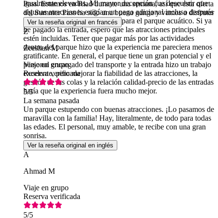
igualmente elevados. Mi mayor decepción fue descubrir que
Pass. Estamos en Riad durante una semana, así que esta oferta
algunas atracciones exigían un pago adicional incluso después
del Summer Pass ha sido una buena ganga y vamos a disfrutar
de haber comprado una entrada para el parque acuático. Si ya
de tres visitas.
Ver la reseña original en francés
he pagado la entrada, espero que las atracciones principales
Z
estén incluidas. Tener que pagar más por las actividades
dentro del parque hizo que la experiencia me pareciera menos
Zeeshan M
gratificante. En general, el parque tiene un gran potencial y el
personal encargado del transporte y la entrada hizo un trabajo
Viaje en grupo
excelente, pero mejorar la fiabilidad de las atracciones, la
Reserva verificada
gestión de las colas y la relación calidad-precio de las entradas
haría que la experiencia fuera mucho mejor.
5
/5
La semana pasada
Un parque estupendo con buenas atracciones. ¡Lo pasamos de
maravilla con la familia! Hay, literalmente, de todo para todas
las edades. El personal, muy amable, te recibe con una gran
sonrisa.
Ver la reseña original en inglés
A
Ahmad M
Viaje en grupo
Reserva verificada
5
/5