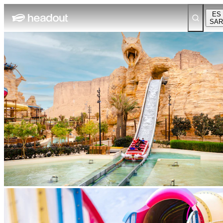
ES
SAR