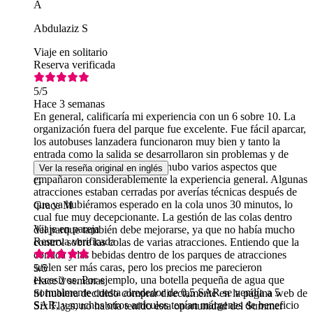
A
Abdulaziz S
Viaje en solitario
Reserva verificada
5
/5
Hace 3 semanas
En general, calificaría mi experiencia con un 6 sobre 10. La
organización fuera del parque fue excelente. Fue fácil aparcar,
los autobuses lanzadera funcionaron muy bien y tanto la
entrada como la salida se desarrollaron sin problemas y de
forma eficiente. Sin embargo, hubo varios aspectos que
Ver la reseña original en inglés
empañaron considerablemente la experiencia general. Algunas
G
atracciones estaban cerradas por averías técnicas después de
que ya hubiéramos esperado en la cola unos 30 minutos, lo
Grace M
cual fue muy decepcionante. La gestión de las colas dentro
Viaje en pareja
del parque también debe mejorarse, ya que no había mucho
Reserva verificada
control sobre las colas de varias atracciones. Entiendo que la
comida y las bebidas dentro de los parques de atracciones
suelen ser más caras, pero los precios me parecieron
5
/5
excesivos. Por ejemplo, una botella pequeña de agua que
Hace 2 semanas
normalmente cuesta alrededor de 0,5 SAR se vendía a 5
Si hubiera decidido comprar directamente en la página web de
SAR, y muchos otros artículos tenían márgenes de beneficio
Six Flags, no habría tenido esta oportunidad del Summer