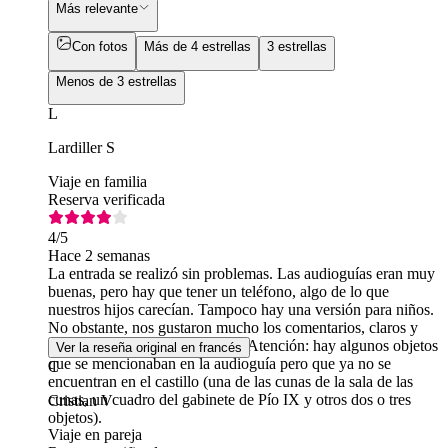
Más relevante
Con fotos
Más de 4 estrellas
3 estrellas
Menos de 3 estrellas
L
Lardiller S
Viaje en familia
Reserva verificada
4
/5
Hace 2 semanas
La entrada se realizó sin problemas. Las audioguías eran muy
buenas, pero hay que tener un teléfono, algo de lo que
nuestros hijos carecían. Tampoco hay una versión para niños.
No obstante, nos gustaron mucho los comentarios, claros y
bien adaptados a nuestro ritmo. Atención: hay algunos objetos
Ver la reseña original en francés
que se mencionaban en la audioguía pero que ya no se
C
encuentran en el castillo (una de las cunas de la sala de las
cunas, un cuadro del gabinete de Pío IX y otros dos o tres
Cristian V
objetos).
Viaje en pareja