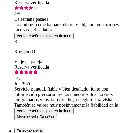
Reserva verificada
4
/5
La semana pasada
La audioguía me ha parecido muy útil, con indicaciones
precisas y detalladas.
Ver la reseña original en italiano
R
Ruggero O
Viaje en pareja
Reserva verificada
5
/5
Jun 2026
Servicio puntual, fiable y bien detallado, junto con
información precisa sobre los itinerarios, los horarios
programados y los datos del lugar elegido para visitar.
También se valora muy positivamente la fiabilidad en la
compra de billetes por Internet.
Ver la reseña original en italiano
Mostrar más Reseñas
Tu experiencia