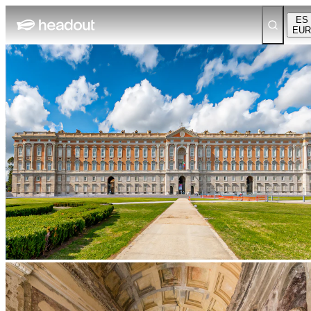
ES
EUR