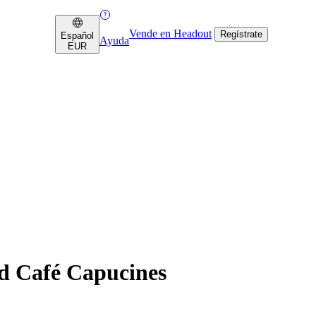
Vende en Headout
Regístrate
Español
Ayuda
EUR
d Café Capucines