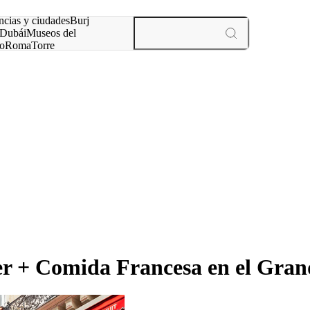
ncias y ciudades
Burj
Dubái
Museos del
o
Roma
Torre
rís
experiencias y ciudades
r + Comida Francesa en el Gran