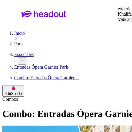
Buscar
experie
Khalifa
Vatican
Eiffel
Pa
Inicio
París
Especiales
Entradas Ópera Garnier París
Combo: Entradas Ópera Garnier ...
4,5
(
2.761
)
Combos
Combo: Entradas Ópera Garnie