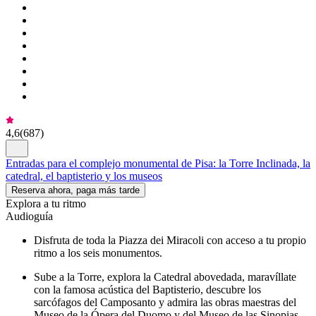
4,6
(
687
)
Entradas para el complejo monumental de Pisa: la Torre Inclinada, la
catedral, el baptisterio y los museos
Reserva ahora, paga más tarde
Explora a tu ritmo
Audioguía
Disfruta de toda la Piazza dei Miracoli con acceso a tu propio
ritmo a los seis monumentos.
Sube a la Torre, explora la Catedral abovedada, maravíllate
con la famosa acústica del Baptisterio, descubre los
sarcófagos del Camposanto y admira las obras maestras del
Museo de la Ópera del Duomo y del Museo de las Sinopias.