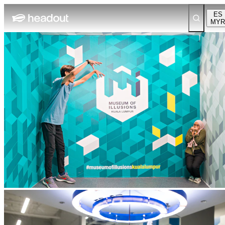
ES
MYR