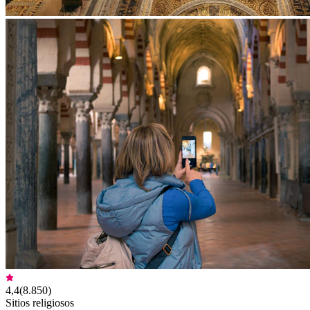
4,4
(
8.850
)
Sitios religiosos