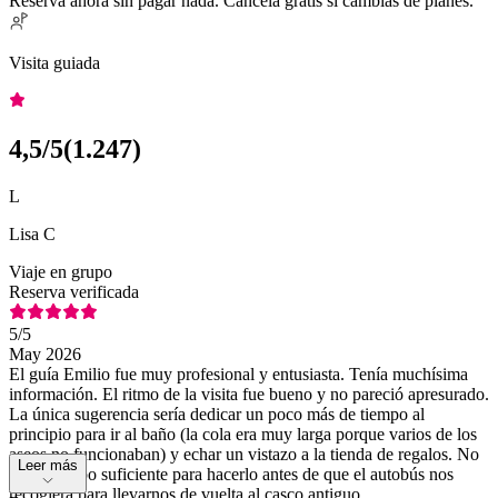
Reserva ahora sin pagar nada. Cancela gratis si cambias de planes.
Visita guiada
4,5
/5
(
1.247
)
L
Lisa C
Viaje en grupo
Reserva verificada
5
/5
May 2026
El guía Emilio fue muy profesional y entusiasta. Tenía muchísima
información. El ritmo de la visita fue bueno y no pareció apresurado.
La única sugerencia sería dedicar un poco más de tiempo al
principio para ir al baño (la cola era muy larga porque varios de los
aseos no funcionaban) y echar un vistazo a la tienda de regalos. No
Leer más
hubo tiempo suficiente para hacerlo antes de que el autobús nos
recogiera para llevarnos de vuelta al casco antiguo.