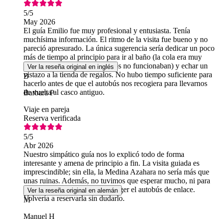
5
/5
May 2026
El guía Emilio fue muy profesional y entusiasta. Tenía
muchísima información. El ritmo de la visita fue bueno y no
pareció apresurado. La única sugerencia sería dedicar un poco
más de tiempo al principio para ir al baño (la cola era muy
larga porque varios de los aseos no funcionaban) y echar un
Ver la reseña original en inglés
vistazo a la tienda de regalos. No hubo tiempo suficiente para
B
hacerlo antes de que el autobús nos recogiera para llevarnos
de vuelta al casco antiguo.
Barbara P
Viaje en pareja
Reserva verificada
5
/5
Abr 2026
Nuestro simpático guía nos lo explicó todo de forma
interesante y amena de principio a fin. La visita guiada es
imprescindible; sin ella, la Medina Azahara no sería más que
unas ruinas. Además, no tuvimos que esperar mucho, ni para
entrar en el auditorio ni para coger el autobús de enlace.
Ver la reseña original en alemán
Volvería a reservarla sin dudarlo.
M
Manuel H