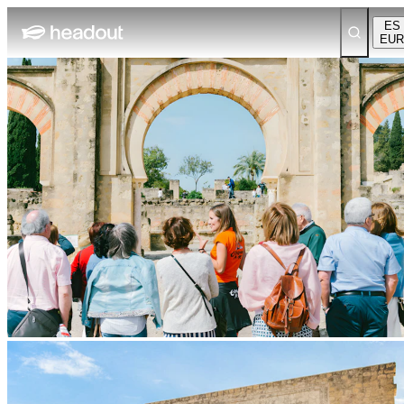
ES
EUR