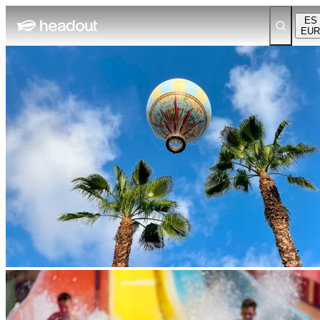
ES
EUR