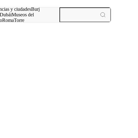
ncias y ciudades
Burj
Dubái
Museos del
o
Roma
Torre
rís
experiencias y ciudades