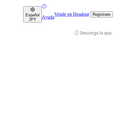
Vende en Headout
Regístrate
Español
Ayuda
JPY
Descarga la app