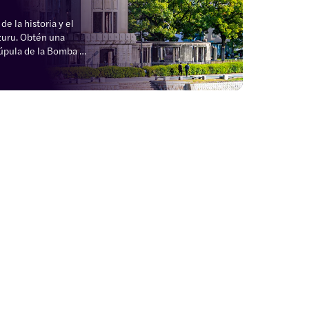
 la historia y el 
zuru. Obtén una 
úpula de la Bomba 
e y sé testigo de la 
 en la zona 
 la recuperación de 