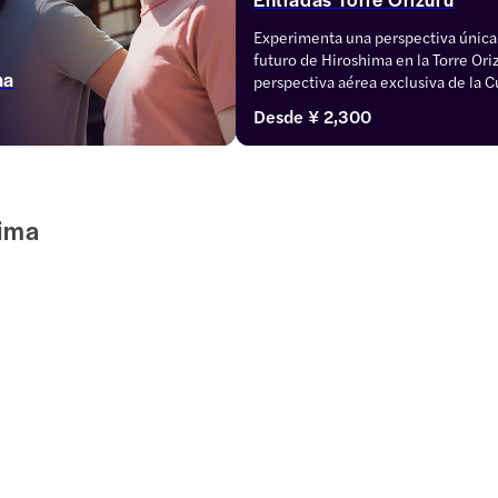
Experimenta una perspectiva única de
futuro de Hiroshima en la Torre Ori
ma
perspectiva aérea exclusiva de la C
atómica desde el mirador al aire libr
Desde
¥ 2,300
resistencia de la ciudad y sus gentes
multimedia interactiva que muestra
la ciudad.
hima